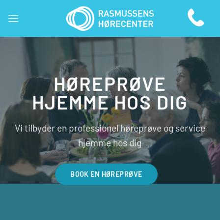
Fortsæt
til
indhold
HØREPRØVE
HJEMME HOS DIG
Vi tilbyder en professionel høreprøve og service
hjemme hos dig
BOOK EN HØREPRØVE