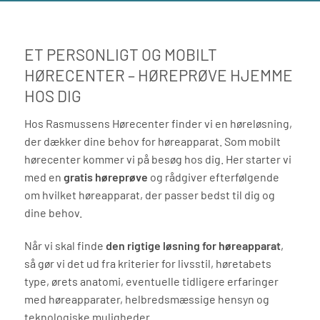
ET PERSONLIGT OG MOBILT
HØRECENTER – HØREPRØVE HJEMME
HOS DIG
Hos Rasmussens Hørecenter finder vi en høreløsning,
der dækker dine behov for høreapparat. Som mobilt
hørecenter kommer vi på besøg hos dig. Her starter vi
med en
gratis høreprøve
og rådgiver efterfølgende
om hvilket høreapparat, der passer bedst til dig og
dine behov.
Når vi skal finde
den rigtige løsning for høreapparat
,
så gør vi det ud fra kriterier for livsstil, høretabets
type, ørets anatomi, eventuelle tidligere erfaringer
med høreapparater, helbredsmæssige hensyn og
teknologiske muligheder.